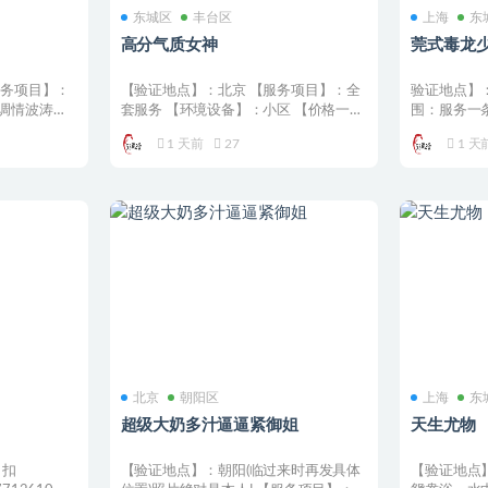
东城区
丰台区
上海
东
高分气质女神
莞式毒龙
服务项目】：
【验证地点】：北京 【服务项目】：全
验证地点】：
调情波涛汹
套服务 【环境设备】：小区 【价格一
围：服务一
览】：400 【联系...
QQ72542873
1 天前
27
1 天
北京
朝阳区
上海
东
超级大奶多汁逼逼紧御姐
天生尤物
 扣
【验证地点】：朝阳(临过来时再发具体
【验证地点