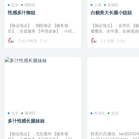
北京
朝阳区
上海
东城区
性感多汁御姐
白貌美大长腿小姐姐
【验证地点】：朝阳海淀 【服务项
【验证地点】：全市区 【
目】：全套服务 【环境设备】：小区
鸳鸯浴。水中萧。全身漫游
【价格一览】：300 【...
涌。绝地毒龙。甜蜜亲吻...
15 小时前
27
1 天前
25
北京
通州区
丰台区
北京
多汁性感长腿妹妹
【验证地点】：北京通州 【服务项
联系方式:微信，bei202424