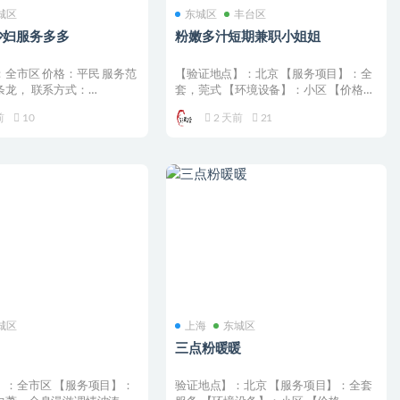
城区
东城区
丰台区
少妇服务多多
粉嫩多汁短期兼职小姐姐
全市区 价格：平民 服务范
【验证地点】：北京 【服务项目】：全
条龙， 联系方式：
套，莞式 【环境设备】：小区 【价格一
4 ...
览】：4 【联系方...
前
10
2 天前
21
城区
上海
东城区
三点粉暖暖
】：全市区 【服务项目】：
验证地点】：北京 【服务项目】：全套