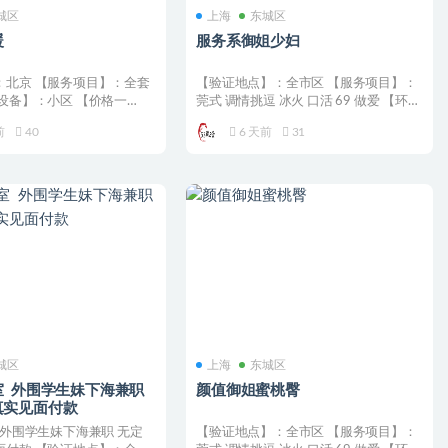
城区
上海
东城区
暖
服务系御姐少妇
：北京 【服务项目】：全套
【验证地点】：全市区 【服务项目】：
设备】：小区 【价格一
莞式 调情挑逗 冰火 口活 69 做爱 【环境
【联系方...
设备】：小...
前
40
6 天前
31
城区
上海
东城区
室 外围学生妹下海兼职
颜值御姐蜜桃臀
真实见面付款
 外围学生妹下海兼职 无定
【验证地点】：全市区 【服务项目】：