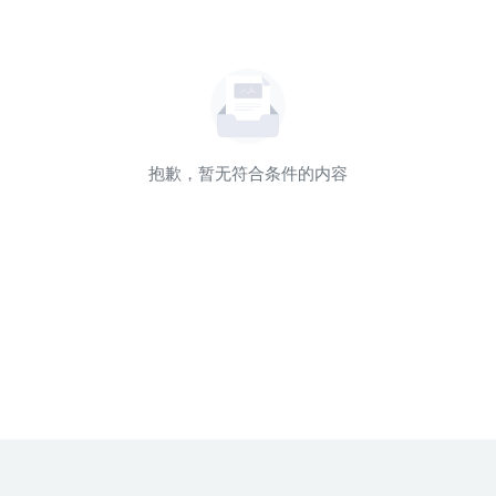
抱歉，暂无符合条件的内容