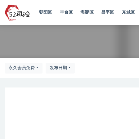
朝阳区
丰台区
海淀区
昌平区
东城区
浦东新
永久会员免费
发布日期